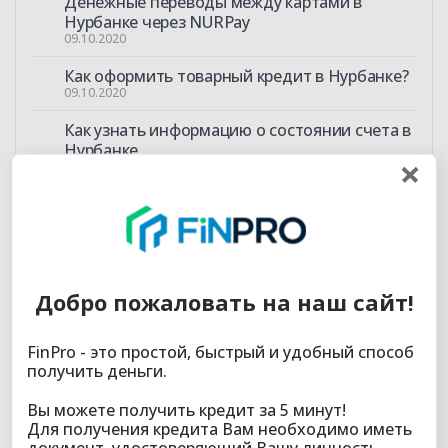
Денежные переводы между картами в
Нурбанке через NURPay
09.10.2020
Как оформить товарный кредит в Нурбанке?
09.10.2020
Как узнать информацию о состоянии счета в
Нурбанке
09.10.2020
Как подключиться к интернет-банкингу
Нурбанка?
09.10.2020
Как узнать о поступлении средств на карту
Добро пожаловать на наш сайт!
Нурбанка?
09.10.2020
FinPro - это простой, быстрый и удобный способ
Кредит в Нурбанке: как узнать информацию
получить деньги.
по кредиту
08.10.2020
Вы можете получить кредит за 5 минут!
Оценочный показатель Жилстройсбербанка:
Для получения кредита Вам необходимо иметь
что это такое и как повысить уровень
документ, удостоверяющий Вашу личность.