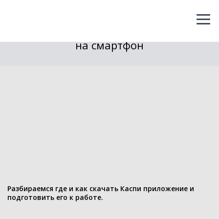
Kaspi Bank, 02.09.2020
127
Как установить приложение Kaspi.kz
на смартфон
Разбираемся где и как скачать Каспи приложение и
подготовить его к работе.