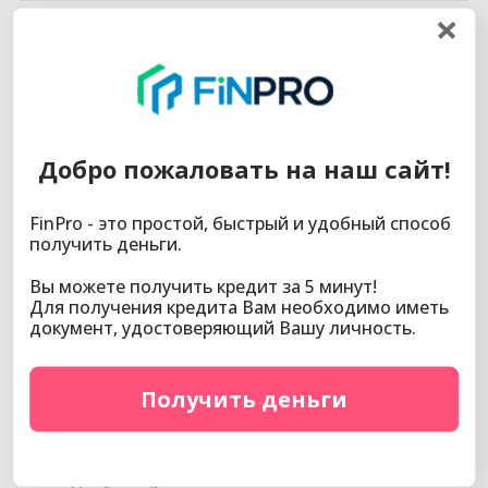
Интересные новости
Способы оплаты кредита в Нурбанке
09.10.2020
Добро пожаловать на наш сайт!
Денежные переводы между картами в
Нурбанке через NURPay
09.10.2020
FinPro - это простой, быстрый и удобный способ
получить деньги.
Как оформить товарный кредит в Нурбанке?
09.10.2020
Вы можете получить кредит за 5 минут!
Для получения кредита Вам необходимо иметь
Как узнать информацию о состоянии счета в
документ, удостоверяющий Вашу личность.
Нурбанке
09.10.2020
Как подключиться к интернет-банкингу
Получить деньги
Нурбанка?
09.10.2020
Как узнать о поступлении средств на карту