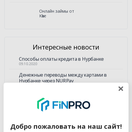
Онлайн займы от
Kөke
Интересные новости
Способы оплаты кредита в Нурбанке
09.10.2020
Денежные переводы между картами в
Нурбанке через NURPay
09.10.2020
Как оформить товарный кредит в Нурбанке?
09.10.2020
Как узнать информацию о состоянии счета в
Нурбанке
09.10.2020
Добро пожаловать на наш сайт!