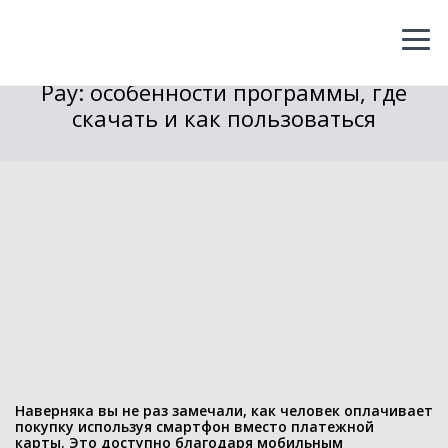
Сбербанк, 18.09.2020
282
Приложение от Сбербанка Sberbank
Pay: особенности программы, где
скачать и как пользоваться
Наверняка вы не раз замечали, как человек оплачивает
покупку используя смартфон вместо платежной
карты. Это доступно благодаря мобильным