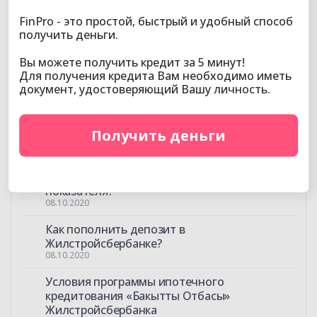
Как подключиться к интернет-банкингу
Нурбанка?
FinPro - это простой, быстрый и удобный способ
09.10.2020
получить деньги.
Как узнать о поступлении средств на карту
Вы можете получить кредит за 5 минут!
Нурбанка?
Для получения кредита Вам необходимо иметь
09.10.2020
документ, удостоверяющий Вашу личность.
Кредит в Нурбанке: как узнать информацию
по кредиту
Получить деньги
08.10.2020
Оценочный показатель Жилстройсбербанка:
что это такое и как повысить уровень
показателя?
08.10.2020
Как пополнить депозит в
Жилстройсбербанке?
08.10.2020
Условия программы ипотечного
кредитования «Бакытты Отбасы»
Жилстройсбербанка